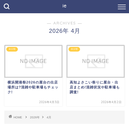
ie
― ARCHIVES ―
2026年 4月
未分類
未分類
横浜開港祭2026の屋台の出店
高知よさこい祭りに屋台・出
場所は?混雑や駐車場もチェッ
店まとめ!混雑状況や駐車場も
ク!
調査!
2026年4月3日
2026年4月2日
HOME
2026年
4月